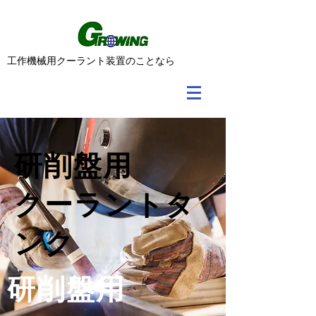
​工作機械用クーラント装置のことなら
研削盤用
クーラントタ
ンク
研削盤用