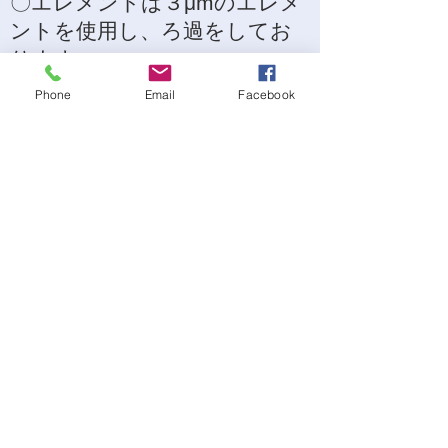
​〇エレメントは３μmのエレメ
ントを使用し、ろ
過をしてお
ります。
Phone
Email
Facebook
まずはお気軽にご相
談ください
電話またはメールでいつでもお問い
合わせください。